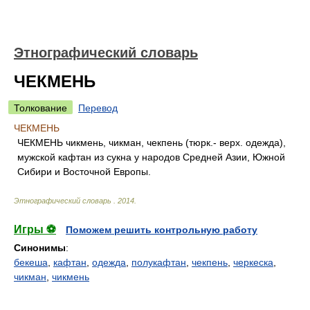
Этнографический словарь
ЧЕКМЕНЬ
Толкование
Перевод
ЧЕКМЕНЬ
ЧЕКМЕНЬ чикмень, чикман, чекпень (тюрк.- верх. одежда),
мужской кафтан из сукна у народов Средней Азии, Южной
Сибири и Восточной Европы.
Этнографический словарь
.
2014
.
Игры ⚽
Поможем решить контрольную работу
Синонимы
:
бекеша
,
кафтан
,
одежда
,
полукафтан
,
чекпень
,
черкеска
,
чикман
,
чикмень