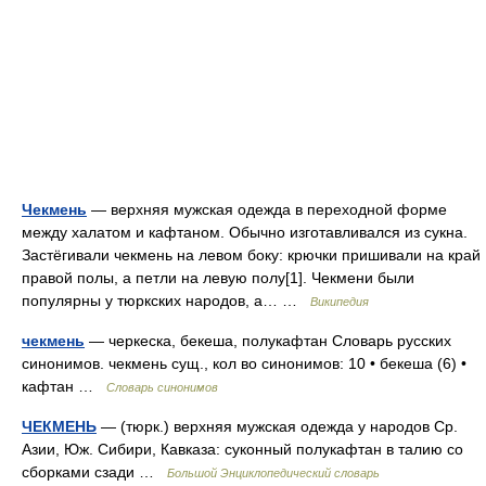
Чекмень
— верхняя мужская одежда в переходной форме
между халатом и кафтаном. Обычно изготавливался из сукна.
Застёгивали чекмень на левом боку: крючки пришивали на край
правой полы, а петли на ле­вую полу[1]. Чекмени были
популярны у тюркских народов, а… …
Википедия
чекмень
— черкеска, бекеша, полукафтан Словарь русских
синонимов. чекмень сущ., кол во синонимов: 10 • бекеша (6) •
кафтан …
Словарь синонимов
ЧЕКМЕНЬ
— (тюрк.) верхняя мужская одежда у народов Ср.
Азии, Юж. Сибири, Кавказа: суконный полукафтан в талию со
сборками сзади …
Большой Энциклопедический словарь