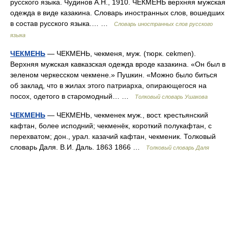
русского языка. Чудинов А.Н., 1910. ЧЕКМЕНЬ верхняя мужская
одежда в виде казакина. Словарь иностранных слов, вошедших
в состав русского языка.… …
Словарь иностранных слов русского
языка
ЧЕКМЕНЬ
— ЧЕКМЕНЬ, чекменя, муж. (тюрк. cekmen).
Верхняя мужская кавказская одежда вроде казакина. «Он был в
зеленом черкесском чекмене.» Пушкин. «Можно было биться
об заклад, что в жилах этого патриарха, опирающегося на
посох, одетого в старомодный… …
Толковый словарь Ушакова
ЧЕКМЕНЬ
— ЧЕКМЕНЬ, чекменек муж., вост. крестьянский
кафтан, более исподний; чекменёк, короткий полукафтан, с
перехватом; дон., урал. казачий кафтан, чекменик. Толковый
словарь Даля. В.И. Даль. 1863 1866 …
Толковый словарь Даля