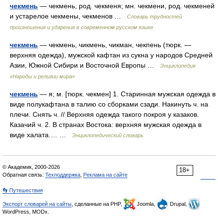
чекмень
— чекмень, род. чекменя; мн. чекмени, род. чекменей
и устарелое чекмены, чекменов …
Словарь трудностей
произношения и ударения в современном русском языке
чекмень
— чекмень, чикмень, чикман, чекпень (тюрк. —
верхняя одежда), мужской кафтан из сукна у народов Средней
Азии, Южной Сибири и Восточной Европы …
Энциклопедия
«Народы и религии мира»
чекмень
— я; м. [тюрк. чекмен] 1. Старинная мужская одежда в
виде полукафтана в талию со сборками сзади. Накинуть ч. на
плечи. Снять ч. // Верхняя одежда такого покроя у казаков.
Казачий ч. 2. В странах Востока: верхняя мужская одежда в
виде халата.… …
Энциклопедический словарь
© Академик, 2000-2026
18+
Обратная связь:
Техподдержка
,
Реклама на сайте
👣 Путешествия
Экспорт словарей на сайты
, сделанные на PHP,
Joomla,
Drupal,
WordPress, MODx.